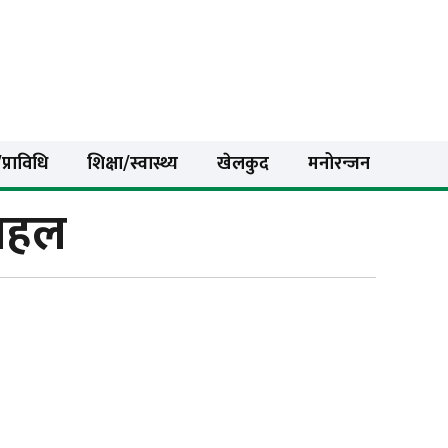
प्राविधि
शिक्षा/स्वास्थ्य
खेलकुद
मनोरन्जन
लपहल