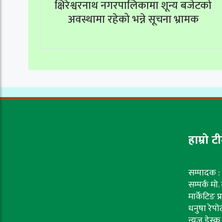
क्षिरेश्वरनाथ नगरपालिकामा शून्य बजेटको
अवस्थामा रहेको भन्ने सूचना भ्रामक
हाम्रो ट
सम्पादक : 
सम्पर्क मो
मार्केटिङ प
धनुषा रेपोर
न्यूज डेस्