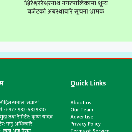
क्षिरेश्वररेश्वरनाथ नगरपालिकामा शून्य
बजेटको अबस्थाबारे सूचना भ्रामक
ीम
Quick Links
रोहित खनाल ‘सम्राट ‘
About us
. नं. :+977 982-6829310
Our Team
्रमुख तथा रेपोर्टर: कृष्ण यादव
Advertise
्टर: पप्पु अधिकारि
Privacy Policy
क : न्यूज अफ नेसन
Terms of Service