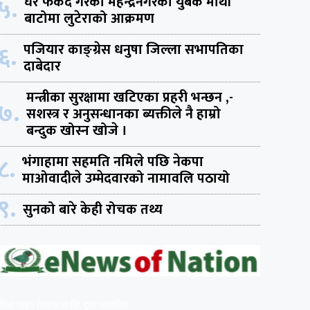
५.
घर फर्कदै गरेका महेन्द्रनगरका युबक माथी
बाटोमा लुटेराको आक्रमण
६.
पजियार काङ्ग्रेस धनुषा जिल्ला सभापतिका
दाबेदार
मन्त्रीका सुरक्षामा खटिएका प्रहरी भन्छन ,-
७.
सशस्त्र र अनुसन्धानका ब्यक्तीले नै हाम्रो
बन्दुक खोस्न खोजे ।
८.
भंगाहामा सहमति नमिले पछि नेकपा
माओवादीले उम्मेदवारको नामावलि पठायो
९.
सुनको बारे केही रोचक तथ्य
गोल्ड माइन मिडिया प्रा.लि. द्वारा संचालित