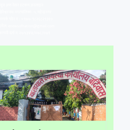
न्यूज अफ नेसन डटकम अनलाइन
क्षिरेश्वरनाथ नगरपालिका -५, महेन्द्रनगर
सम्पर्क फोन नं. : +९७७-९८२६८२९३१०
इमेल:
enewsofnation@gmail.com
कम्पनी दर्ता न: २७५३४४/०७८/०७९