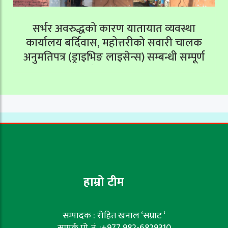
सर्भर अवरुद्धको कारण यातायात व्यवस्था
कार्यालय बर्दिवास, महोत्तरीको सवारी चालक
अनुमतिपत्र (ड्राइभिङ लाइसेन्स) सम्बन्धी सम्पूर्ण
सेवाहरू बन्द
हाम्रो टीम
सम्पादक : रोहित खनाल ‘सम्राट ‘
सम्पर्क मो. नं. :+977 982-6829310