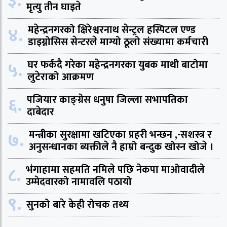
३.
मृत्यु तीन घाइते
४.
महेन्द्रनगरको क्षिरेश्वरनाथ सेन्ट्रल हस्पिटल एण्ड
डाइग्नोसिस सेन्टरले माग्यो ठूलो संख्यामा कर्मचारी
५.
घर फर्कदै गरेका महेन्द्रनगरका युबक माथी बाटोमा
लुटेराको आक्रमण
६.
पजियार काङ्ग्रेस धनुषा जिल्ला सभापतिका
दाबेदार
७.
मन्त्रीका सुरक्षामा खटिएका प्रहरी भन्छन ,-सशस्त्र र
अनुसन्धानका ब्यक्तीले नै हाम्रो बन्दुक खोस्न खोजे ।
८.
भंगाहामा सहमति नमिले पछि नेकपा माओवादीले
उम्मेदवारको नामावलि पठायो
९.
सुनको बारे केही रोचक तथ्य