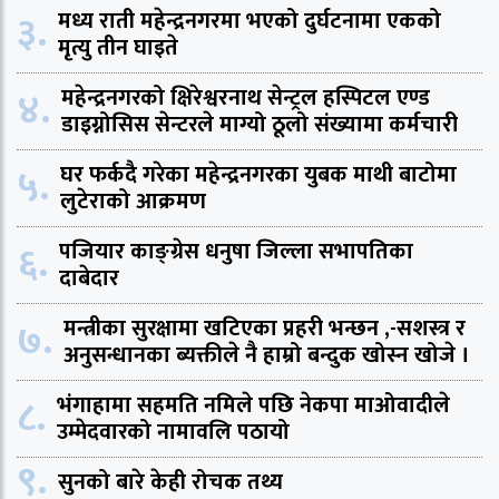
३.
मध्य राती महेन्द्रनगरमा भएको दुर्घटनामा एकको
मृत्यु तीन घाइते
४.
महेन्द्रनगरको क्षिरेश्वरनाथ सेन्ट्रल हस्पिटल एण्ड
डाइग्नोसिस सेन्टरले माग्यो ठूलो संख्यामा कर्मचारी
५.
घर फर्कदै गरेका महेन्द्रनगरका युबक माथी बाटोमा
लुटेराको आक्रमण
६.
पजियार काङ्ग्रेस धनुषा जिल्ला सभापतिका
दाबेदार
७.
मन्त्रीका सुरक्षामा खटिएका प्रहरी भन्छन ,-सशस्त्र र
अनुसन्धानका ब्यक्तीले नै हाम्रो बन्दुक खोस्न खोजे ।
८.
भंगाहामा सहमति नमिले पछि नेकपा माओवादीले
उम्मेदवारको नामावलि पठायो
९.
सुनको बारे केही रोचक तथ्य