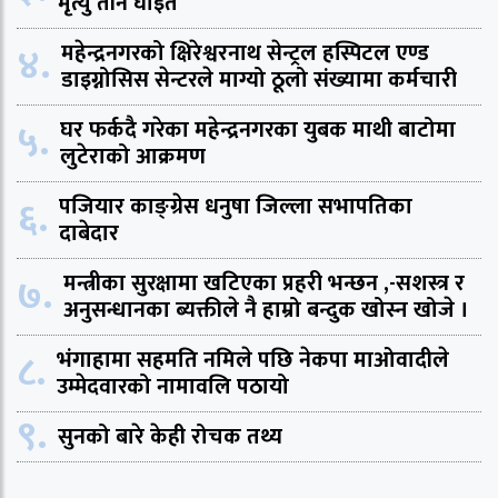
मृत्यु तीन घाइते
४.
महेन्द्रनगरको क्षिरेश्वरनाथ सेन्ट्रल हस्पिटल एण्ड
डाइग्नोसिस सेन्टरले माग्यो ठूलो संख्यामा कर्मचारी
५.
घर फर्कदै गरेका महेन्द्रनगरका युबक माथी बाटोमा
लुटेराको आक्रमण
६.
पजियार काङ्ग्रेस धनुषा जिल्ला सभापतिका
दाबेदार
७.
मन्त्रीका सुरक्षामा खटिएका प्रहरी भन्छन ,-सशस्त्र र
अनुसन्धानका ब्यक्तीले नै हाम्रो बन्दुक खोस्न खोजे ।
८.
भंगाहामा सहमति नमिले पछि नेकपा माओवादीले
उम्मेदवारको नामावलि पठायो
९.
सुनको बारे केही रोचक तथ्य