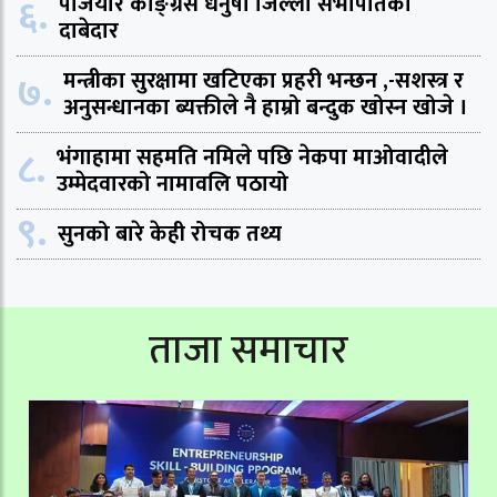
६.
पजियार काङ्ग्रेस धनुषा जिल्ला सभापतिका
दाबेदार
७.
मन्त्रीका सुरक्षामा खटिएका प्रहरी भन्छन ,-सशस्त्र र
अनुसन्धानका ब्यक्तीले नै हाम्रो बन्दुक खोस्न खोजे ।
८.
भंगाहामा सहमति नमिले पछि नेकपा माओवादीले
उम्मेदवारको नामावलि पठायो
९.
सुनको बारे केही रोचक तथ्य
ताजा समाचार