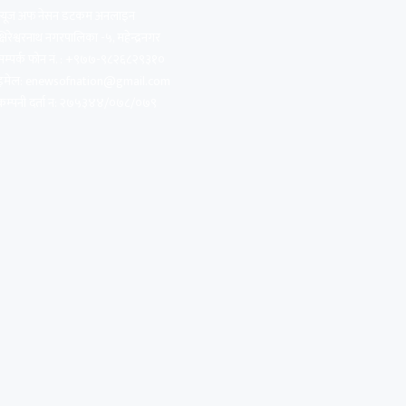
न्यूज अफ नेसन डटकम अनलाइन
क्षिरेश्वरनाथ नगरपालिका -५, महेन्द्रनगर
सम्पर्क फोन नं. : +९७७-९८२६८२९३१०
इमेल:
enewsofnation@gmail.com
कम्पनी दर्ता न: २७५३४४/०७८/०७९