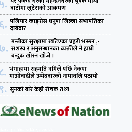
५.
घर फर्कदै गरेका महेन्द्रनगरका युबक माथी
बाटोमा लुटेराको आक्रमण
६.
पजियार काङ्ग्रेस धनुषा जिल्ला सभापतिका
दाबेदार
मन्त्रीका सुरक्षामा खटिएका प्रहरी भन्छन ,-
७.
सशस्त्र र अनुसन्धानका ब्यक्तीले नै हाम्रो
बन्दुक खोस्न खोजे ।
८.
भंगाहामा सहमति नमिले पछि नेकपा
माओवादीले उम्मेदवारको नामावलि पठायो
९.
सुनको बारे केही रोचक तथ्य
गोल्ड माइन मिडिया प्रा.लि. द्वारा संचालित