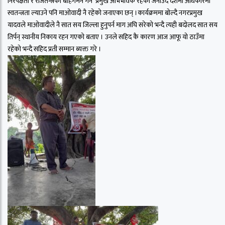
निरपेक्षता र राजतन्त्रको बहिर्गमन गर्ने प्रमुख अभिभावक रहेको जनाउँदै देशमा अधिकारमा
स्वतन्त्रता ल्याउने पनि माओवादी नै रहेको जनाएका छन् ।कार्यक्रममा बोल्दै नगरप्रमुख
यादवले माओवादीले नै सात सय जिल्ला हुनुपर्न माग अघि सरेको भन्दै त्यही बदोलद सात सय
तिर्पन् स्थानीय निकाय रहन गएको बताए । उनले सहिद कै कारण आज आफू यो ठाउँमा
रहेको भन्दै सहिद प्रती सम्मान ब्यक्त गरे ।