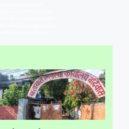
न्यूज अफ नेसन डटकम अनलाइन
क्षिरेश्वरनाथ नगरपालिका -५, महेन्द्रनगर
सम्पर्क फोन नं. : +९७७-९८२६८२९३१०
इमेल:
enewsofnation@gmail.com
कम्पनी दर्ता न: २७५३४४/०७८/०७९