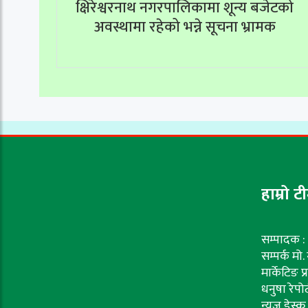
क्षिरेश्वरनाथ नगरपालिकामा शून्य बजेटको
अवस्थामा रहेको भन्ने सूचना भ्रामक
हाम्रो ट
सम्पादक : 
सम्पर्क मो
मार्केटिङ प
धनुषा रेपोर
न्यूज डेस्