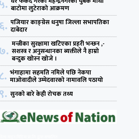
५.
घर फर्कदै गरेका महेन्द्रनगरका युबक माथी
बाटोमा लुटेराको आक्रमण
६.
पजियार काङ्ग्रेस धनुषा जिल्ला सभापतिका
दाबेदार
मन्त्रीका सुरक्षामा खटिएका प्रहरी भन्छन ,-
७.
सशस्त्र र अनुसन्धानका ब्यक्तीले नै हाम्रो
बन्दुक खोस्न खोजे ।
८.
भंगाहामा सहमति नमिले पछि नेकपा
माओवादीले उम्मेदवारको नामावलि पठायो
९.
सुनको बारे केही रोचक तथ्य
गोल्ड माइन मिडिया प्रा.लि. द्वारा संचालित