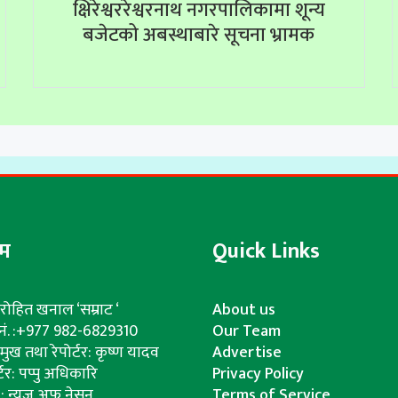
क्षिरेश्वररेश्वरनाथ नगरपालिकामा शून्य
बजेटको अबस्थाबारे सूचना भ्रामक
ीम
Quick Links
रोहित खनाल ‘सम्राट ‘
About us
. नं. :+977 982-6829310
Our Team
्रमुख तथा रेपोर्टर: कृष्ण यादव
Advertise
्टर: पप्पु अधिकारि
Privacy Policy
क : न्यूज अफ नेसन
Terms of Service