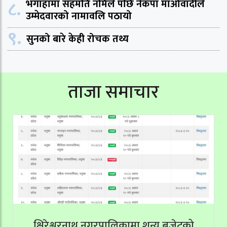
८.
भंगाहामा सहमति नमिले पछि नेकपा माओवादीले
उम्मेदवारको नामावलि पठायो
९.
सुनको बारे केही रोचक तथ्य
ताजा समाचार
क्षिरेश्वरनाथ नगरपालिकामा शून्य बजेटको