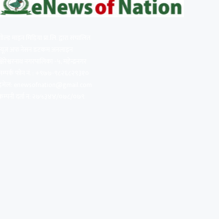
गोल्ड माइन मिडिया प्रा.लि. द्वारा संचालित
न्यूज अफ नेसन डटकम अनलाइन
क्षिरेश्वरनाथ नगरपालिका -५, महेन्द्रनगर
सम्पर्क फोन नं. : +९७७-९८२६८२९३१०
इमेल:
enewsofnation@gmail.com
कम्पनी दर्ता न: २७५३४४/०७८/०७९