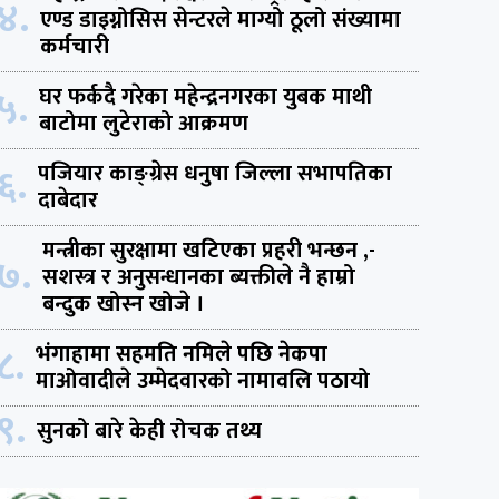
४.
एण्ड डाइग्नोसिस सेन्टरले माग्यो ठूलो संख्यामा
कर्मचारी
५.
घर फर्कदै गरेका महेन्द्रनगरका युबक माथी
बाटोमा लुटेराको आक्रमण
६.
पजियार काङ्ग्रेस धनुषा जिल्ला सभापतिका
दाबेदार
मन्त्रीका सुरक्षामा खटिएका प्रहरी भन्छन ,-
७.
सशस्त्र र अनुसन्धानका ब्यक्तीले नै हाम्रो
बन्दुक खोस्न खोजे ।
८.
भंगाहामा सहमति नमिले पछि नेकपा
माओवादीले उम्मेदवारको नामावलि पठायो
९.
सुनको बारे केही रोचक तथ्य