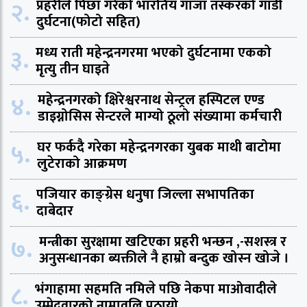
२.
प्रहरीले पिछा गरेको भारतिय गाजा तस्करको गाडी
दुर्घटना(फोटो सहित)
३.
मध्य राती महेन्द्रनगरमा भएको दुर्घटनामा एकको
मृत्यु तीन घाइते
४.
महेन्द्रनगरको क्षिरेश्वरनाथ सेन्ट्रल हस्पिटल एण्ड
डाइग्नोसिस सेन्टरले माग्यो ठूलो संख्यामा कर्मचारी
५.
घर फर्कदै गरेका महेन्द्रनगरका युबक माथी बाटोमा
लुटेराको आक्रमण
६.
पजियार काङ्ग्रेस धनुषा जिल्ला सभापतिका
दाबेदार
७.
मन्त्रीका सुरक्षामा खटिएका प्रहरी भन्छन ,-सशस्त्र र
अनुसन्धानका ब्यक्तीले नै हाम्रो बन्दुक खोस्न खोजे ।
८.
भंगाहामा सहमति नमिले पछि नेकपा माओवादीले
उम्मेदवारको नामावलि पठायो