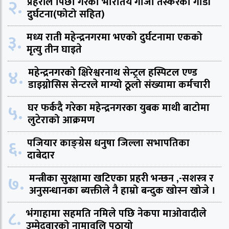
२.
प्रहरीले पिछा गरेको भारतिय गाजा तस्करको गाडी
दुर्घटना(फोटो सहित)
३.
मध्य राती महेन्द्रनगरमा भएको दुर्घटनामा एकको
मृत्यु तीन घाइते
४.
महेन्द्रनगरको क्षिरेश्वरनाथ सेन्ट्रल हस्पिटल एण्ड
डाइग्नोसिस सेन्टरले माग्यो ठूलो संख्यामा कर्मचारी
५.
घर फर्कदै गरेका महेन्द्रनगरका युबक माथी बाटोमा
लुटेराको आक्रमण
६.
पजियार काङ्ग्रेस धनुषा जिल्ला सभापतिका
दाबेदार
७.
मन्त्रीका सुरक्षामा खटिएका प्रहरी भन्छन ,-सशस्त्र र
अनुसन्धानका ब्यक्तीले नै हाम्रो बन्दुक खोस्न खोजे ।
८.
भंगाहामा सहमति नमिले पछि नेकपा माओवादीले
उम्मेदवारको नामावलि पठायो