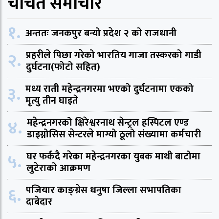
चर्चित समाचार
१.
अन्ततः जनकपुर बन्यो प्रदेश २ को राजधानी
२.
प्रहरीले पिछा गरेको भारतिय गाजा तस्करको गाडी
दुर्घटना(फोटो सहित)
३.
मध्य राती महेन्द्रनगरमा भएको दुर्घटनामा एकको
मृत्यु तीन घाइते
४.
महेन्द्रनगरको क्षिरेश्वरनाथ सेन्ट्रल हस्पिटल एण्ड
डाइग्नोसिस सेन्टरले माग्यो ठूलो संख्यामा कर्मचारी
५.
घर फर्कदै गरेका महेन्द्रनगरका युबक माथी बाटोमा
लुटेराको आक्रमण
६.
पजियार काङ्ग्रेस धनुषा जिल्ला सभापतिका
दाबेदार