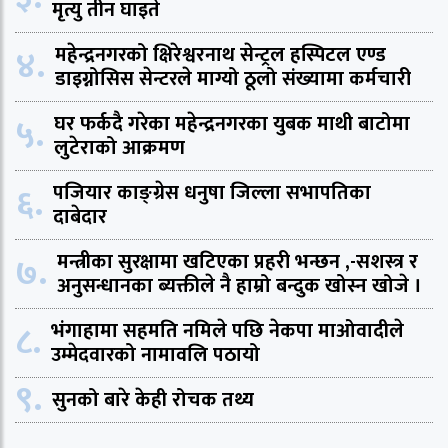
मृत्यु तीन घाइते
४.
महेन्द्रनगरको क्षिरेश्वरनाथ सेन्ट्रल हस्पिटल एण्ड
डाइग्नोसिस सेन्टरले माग्यो ठूलो संख्यामा कर्मचारी
५.
घर फर्कदै गरेका महेन्द्रनगरका युबक माथी बाटोमा
लुटेराको आक्रमण
६.
पजियार काङ्ग्रेस धनुषा जिल्ला सभापतिका
दाबेदार
७.
मन्त्रीका सुरक्षामा खटिएका प्रहरी भन्छन ,-सशस्त्र र
अनुसन्धानका ब्यक्तीले नै हाम्रो बन्दुक खोस्न खोजे ।
८.
भंगाहामा सहमति नमिले पछि नेकपा माओवादीले
उम्मेदवारको नामावलि पठायो
९.
सुनको बारे केही रोचक तथ्य