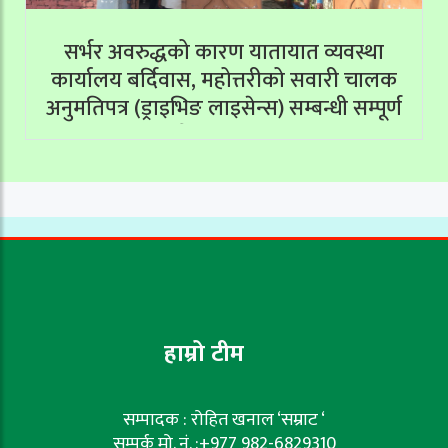
सर्भर अवरुद्धको कारण यातायात व्यवस्था
कार्यालय बर्दिवास, महोत्तरीको सवारी चालक
अनुमतिपत्र (ड्राइभिङ लाइसेन्स) सम्बन्धी सम्पूर्ण
सेवाहरू बन्द
हाम्रो टीम
सम्पादक : रोहित खनाल ‘सम्राट ‘
सम्पर्क मो. नं. :+977 982-6829310