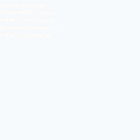
न्यूज अफ नेसन डटकम अनलाइन
क्षिरेश्वरनाथ नगरपालिका -५, महेन्द्रनगर
सम्पर्क फोन नं. : +९७७-९८२६८२९३१०
इमेल:
enewsofnation@gmail.com
कम्पनी दर्ता न: २७५३४४/०७८/०७९