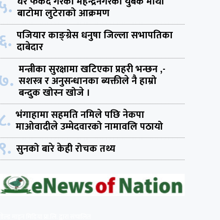
५.
घर फर्कदै गरेका महेन्द्रनगरका युबक माथी
बाटोमा लुटेराको आक्रमण
६.
पजियार काङ्ग्रेस धनुषा जिल्ला सभापतिका
दाबेदार
मन्त्रीका सुरक्षामा खटिएका प्रहरी भन्छन ,-
७.
सशस्त्र र अनुसन्धानका ब्यक्तीले नै हाम्रो
बन्दुक खोस्न खोजे ।
८.
भंगाहामा सहमति नमिले पछि नेकपा
माओवादीले उम्मेदवारको नामावलि पठायो
९.
सुनको बारे केही रोचक तथ्य
गोल्ड माइन मिडिया प्रा.लि. द्वारा संचालित