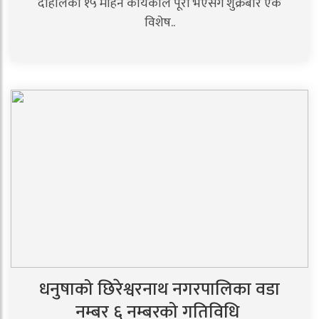
दाहालको १५ महिने कार्यकाल पूरा भएसँगै शुक्रबार एक
विशेष..
धनुषाको छिरेश्वरनाथ नगरपालिका वडा
नम्बर ६ नम्बरको गतिविधि